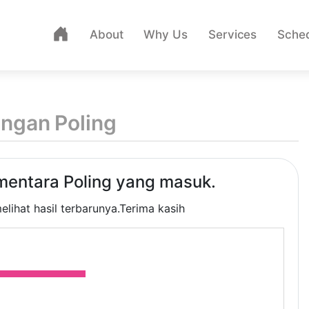
About
Why Us
Services
Sche
tungan Poling
ementara Poling yang masuk.
elihat hasil terbarunya.Terima kasih